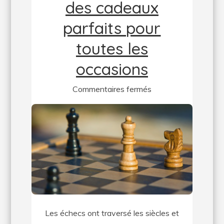
des cadeaux
parfaits pour
toutes les
occasions
sur
Commentaires fermés
Les
jeux
d’échecs,
des
cadeaux
parfaits
pour
toutes
Les échecs ont traversé les siècles et
les