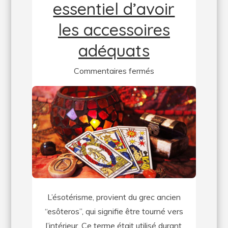
essentiel d’avoir
les accessoires
adéquats
sur
Commentaires fermés
Pour
pratiquer
l’ésotérisme,
il
est
essentiel
d’avoir
les
L’ésotérisme, provient du grec ancien
accessoires
“esôteros”, qui signifie être tourné vers
adéquats
l’intérieur. Ce terme était utilisé durant