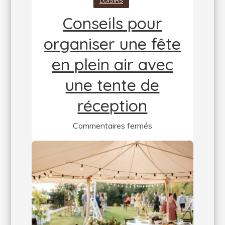
LOISIRS
Conseils pour
organiser une fête
en plein air avec
une tente de
réception
sur
Commentaires fermés
Conseils
pour
organiser
une
fête
en
plein