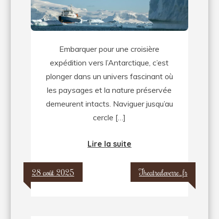
confins
de
l’Antarctique
Embarquer pour une croisière
expédition vers l’Antarctique, c’est
plonger dans un univers fascinant où
les paysages et la nature préservée
demeurent intacts. Naviguer jusqu’au
cercle […]
Lire la suite
28 août 2025
Theatredeverre_fr