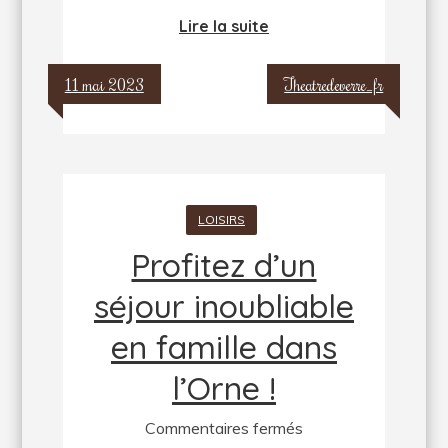
Lire la suite
11 mai 2023
Theatredeverre_fr
LOISIRS
Profitez d’un
séjour inoubliable
en famille dans
l’Orne !
sur
Commentaires fermés