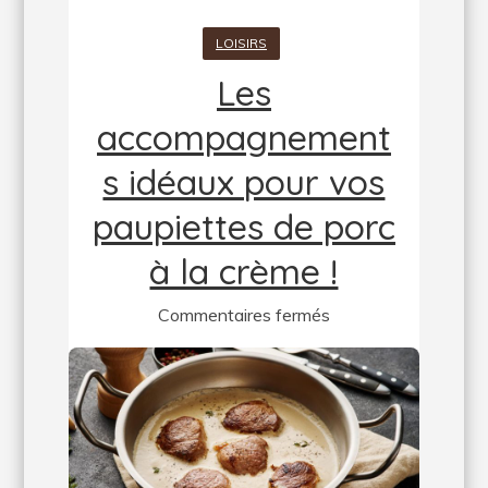
LOISIRS
Les
accompagnement
s idéaux pour vos
paupiettes de porc
à la crème !
sur
Commentaires fermés
Les
accompagnements
idéaux
pour
vos