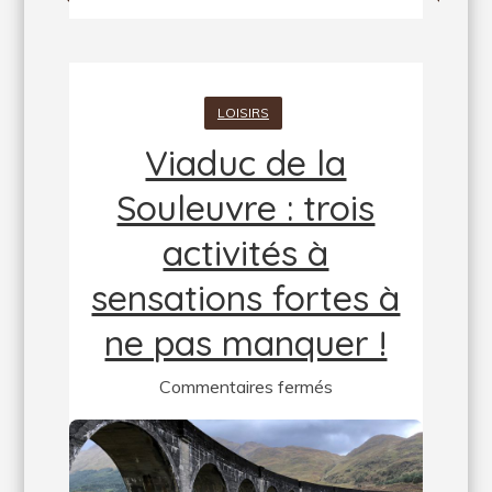
LOISIRS
Viaduc de la
Souleuvre : trois
activités à
sensations fortes à
ne pas manquer !
sur
Commentaires fermés
Viaduc
de
la