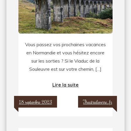
Souleuvre
:
trois
activités
à
Vous passez vos prochaines vacances
sensations
en Normandie et vous hésitez encore
fortes
sur les sorties ? Si le Viaduc de la
à
Souleuvre est sur votre chemin, […]
ne
pas
Lire la suite
manquer
!
18 septembre 2023
Theatredeverre_fr