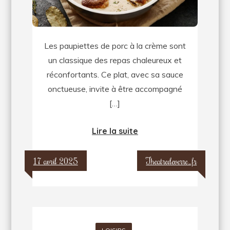
paupiettes
de
porc
Les paupiettes de porc à la crème sont
à
un classique des repas chaleureux et
la
réconfortants. Ce plat, avec sa sauce
crème
onctueuse, invite à être accompagné
!
[…]
Lire la suite
17 avril 2025
Theatredeverre_fr