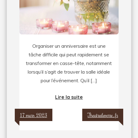
pour
anniversaire
:
quels
critères
Organiser un anniversaire est une
choisir
tâche difficile qui peut rapidement se
?
transformer en casse-tête, notamment
lorsqu’il s’agit de trouver la salle idéale
pour l’événement. Qu’il […]
Lire la suite
17 mars 2023
Theatredeverre_fr