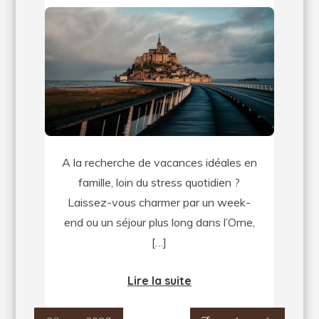
Profitez
d’un
séjour
inoubliable
en
famille
dans
l’Orne
A la recherche de vacances idéales en
!
famille, loin du stress quotidien ?
Laissez-vous charmer par un week-
end ou un séjour plus long dans l’Orne,
[…]
Lire la suite