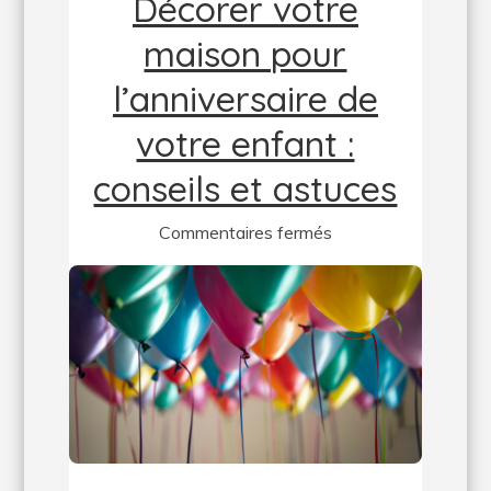
Décorer votre
maison pour
l’anniversaire de
votre enfant :
conseils et astuces
sur
Commentaires fermés
Décorer
votre
maison
pour
l’anniversaire
de
votre
enfant