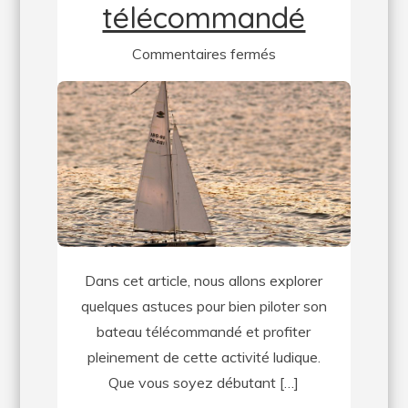
télécommandé
sur
Commentaires fermés
Quelques
astuces
pour
bien
piloter
son
bateau
télécommandé
Dans cet article, nous allons explorer
quelques astuces pour bien piloter son
bateau télécommandé et profiter
pleinement de cette activité ludique.
Que vous soyez débutant […]