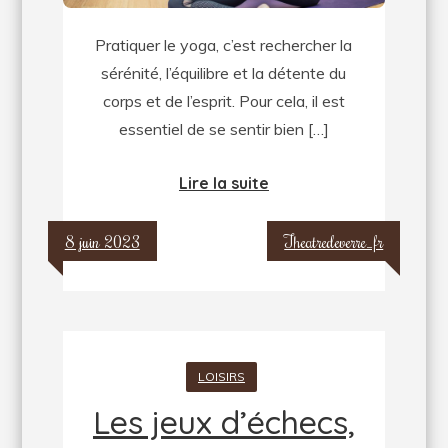
pantalon
Pratiquer le yoga, c’est rechercher la
leggings
sérénité, l’équilibre et la détente du
de
corps et de l’esprit. Pour cela, il est
yoga
essentiel de se sentir bien […]
Lire la suite
8 juin 2023
Theatredeverre_fr
LOISIRS
Les jeux d’échecs,