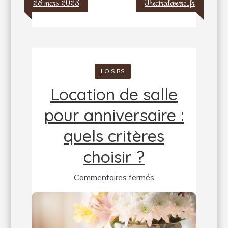
28 mars 2023
Theatredeverre_fr
LOISIRS
Location de salle
pour anniversaire :
quels critères
choisir ?
sur
Commentaires fermés
Location
de
salle