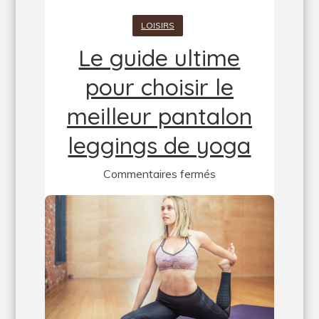
LOISIRS
Le guide ultime
pour choisir le
meilleur pantalon
leggings de yoga
sur
Commentaires fermés
Le
guide
ultime
pour
choisir
le
meilleur