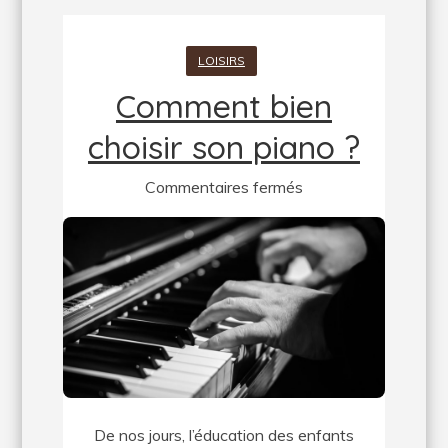
LOISIRS
Comment bien
choisir son piano ?
sur
Commentaires fermés
Comment
bien
choisir
son
piano
?
De nos jours, l’éducation des enfants