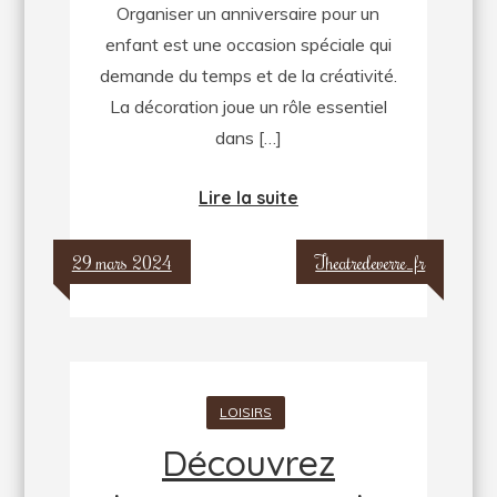
Organiser un anniversaire pour un
:
enfant est une occasion spéciale qui
conseils
demande du temps et de la créativité.
et
La décoration joue un rôle essentiel
astuces
dans […]
Lire la suite
29 mars 2024
Theatredeverre_fr
LOISIRS
Découvrez