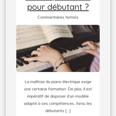
pour débutant ?
sur
Commentaires fermés
Quel
piano
électrique
choisir
pour
débutant
?
La maîtrise du piano électrique exige
une certaine formation. De plus, il est
impératif de disposer d’un modèle
adapté à ses compétences. Ainsi, les
débutants […]