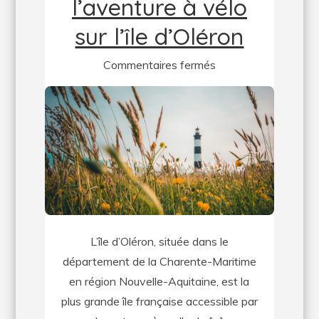
l’aventure à vélo
sur l’île d’Oléron
sur
Commentaires fermés
Découvrez
l’aventure
à
vélo
sur
l’île
d’Oléron
L’île d’Oléron, située dans le
département de la Charente-Maritime
en région Nouvelle-Aquitaine, est la
plus grande île française accessible par