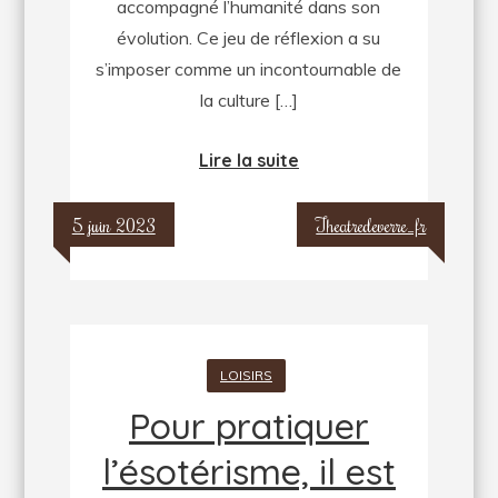
accompagné l’humanité dans son
occasions
évolution. Ce jeu de réflexion a su
s’imposer comme un incontournable de
la culture […]
Lire la suite
5 juin 2023
Theatredeverre_fr
LOISIRS
Pour pratiquer
l’ésotérisme, il est