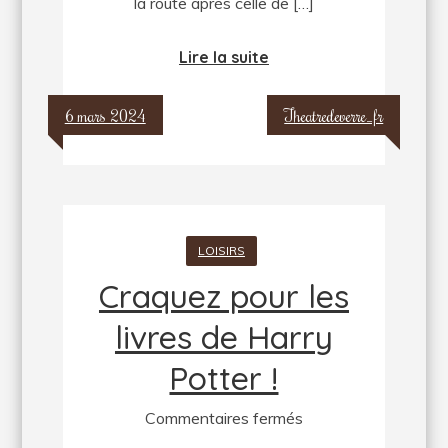
la route après celle de […]
Lire la suite
6 mars 2024
Theatredeverre_fr
LOISIRS
Craquez pour les
livres de Harry
Potter !
sur
Commentaires fermés
Craquez