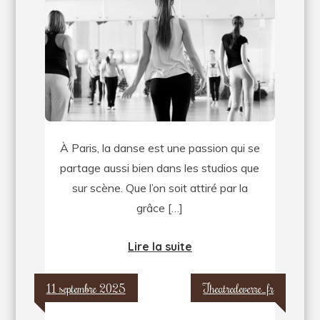
moderne,
classique,
salsa
:
découvrez
les
cours
À Paris, la danse est une passion qui se
à
partage aussi bien dans les studios que
paris
sur scène. Que l’on soit attiré par la
grâce […]
Lire la suite
11 septembre 2025
Theatredeverre_fr