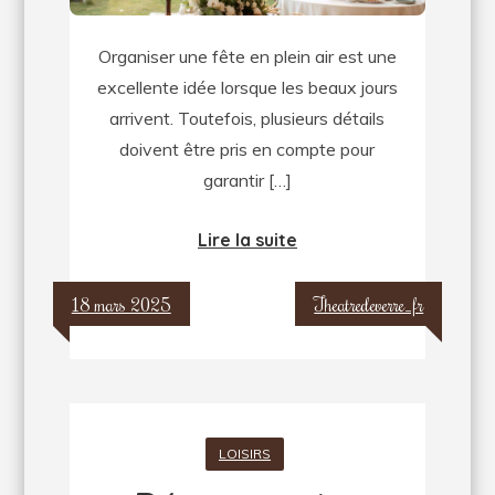
air
Organiser une fête en plein air est une
avec
excellente idée lorsque les beaux jours
une
arrivent. Toutefois, plusieurs détails
tente
doivent être pris en compte pour
de
garantir […]
réception
Lire la suite
18 mars 2025
Theatredeverre_fr
LOISIRS