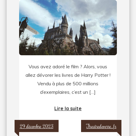
pour
les
livres
de
Harry
Potter
!
Vous avez adoré le film ? Alors, vous
allez dévorer les livres de Harry Potter !
Vendu à plus de 500 millions
d’exemplaires, c’est un […]
Lire la suite
29 décembre 2023
Theatredeverre_fr