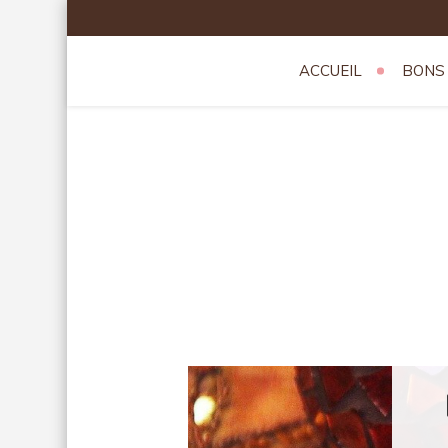
Skip
to
content
ACCUEIL
BONS
Theatredev