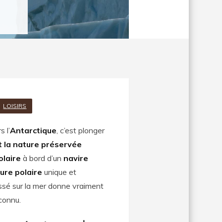
LOISIRS
s l’
Antarctique
, c’est plonger
t la nature préservée
olaire
à bord d’un
navire
ure polaire
unique et
assé sur la mer donne vraiment
nconnu.