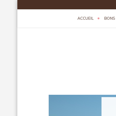
Skip
to
content
ACCUEIL
BONS
Theatredev