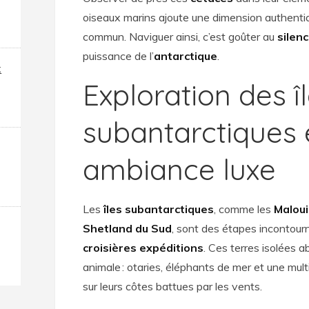
oiseaux marins ajoute une dimension authenti
commun. Naviguer ainsi, c’est goûter au
silen
puissance de l’
antarctique
.
x
Exploration des î
subantarctiques 
ambiance luxe
Les
îles subantarctiques
, comme les
Malou
Shetland du Sud
, sont des étapes incontour
croisières expéditions
. Ces terres isolées a
animale : otaries, éléphants de mer et une mul
sur leurs côtes battues par les vents.