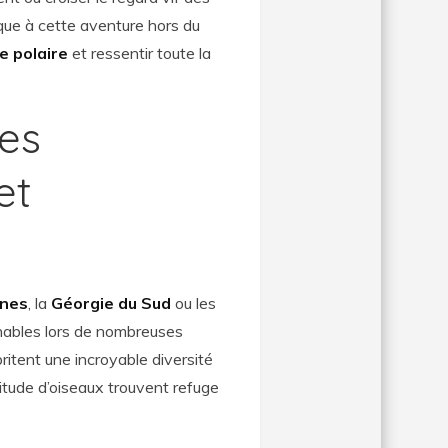
que à cette aventure hors du
ce polaire
et ressentir toute la
les
et
ines
, la
Géorgie du Sud
ou les
nables lors de nombreuses
britent une incroyable diversité
titude d’oiseaux trouvent refuge