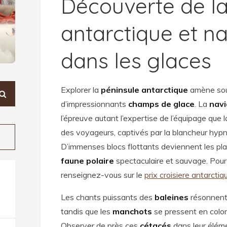
Découverte de la
antarctique et n
dans les glaces
Explorer la
péninsule antarctique
amène sou
d’impressionnants
champs de glace
. La
navi
l’épreuve autant l’expertise de l’équipage que 
des voyageurs, captivés par la blancheur hypn
D’immenses blocs flottants deviennent les p
faune polaire
spectaculaire et sauvage. Pour
renseignez-vous sur le
prix croisiere antarctiq
Les chants puissants des
baleines
résonnent 
tandis que les
manchots
se pressent en colon
Observer de près ces
cétacés
dans leur éléme