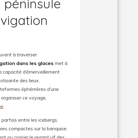
 péninsule
avigation
vent à traverser
gation dans les glaces
met à
la capacité d’émerveillement
otisante des lieux.
lateformes éphémères d’une
 organiser ce voyage,
ue
.
parfois entre les icebergs,
ies compactes sur la banquise.
nt ou croiser le regard vif des