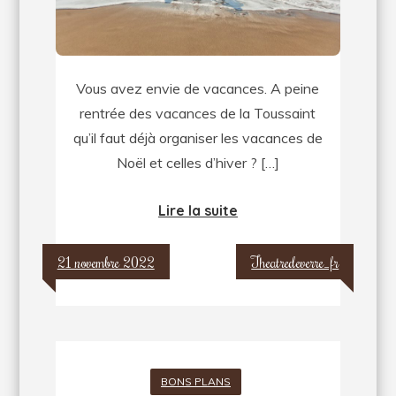
pour
ses
vacances
Vous avez envie de vacances. A peine
rentrée des vacances de la Toussaint
qu’il faut déjà organiser les vacances de
Noël et celles d’hiver ? […]
Lire la suite
21 novembre 2022
Theatredeverre_fr
BONS PLANS