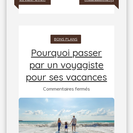
BONS PLANS
Pourquoi passer
par un voyagiste
pour ses vacances
sur
Commentaires fermés
Pourquoi
passer
par
un
voyagiste