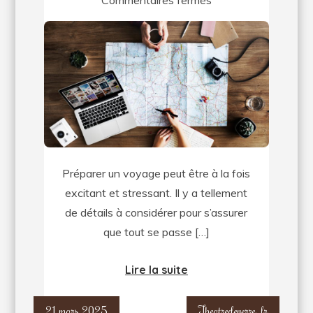
Commentaires fermés
Comment
bien
préparer
son
voyage
?
Quelques
astuces
Préparer un voyage peut être à la fois
et
excitant et stressant. Il y a tellement
conseils
de détails à considérer pour s’assurer
pratiques
que tout se passe […]
!
Lire la suite
21 mars 2025
Theatredeverre_fr