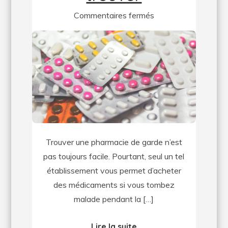
sur
Commentaires fermés
Pharmacies
de
garde
:
des
solutions
pour
les
Trouver une pharmacie de garde n’est
trouver
pas toujours facile. Pourtant, seul un tel
établissement vous permet d’acheter
des médicaments si vous tombez
malade pendant la […]
Lire la suite