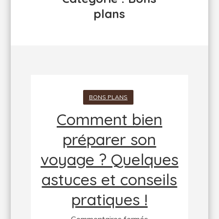
plans
BONS PLANS
Comment bien
préparer son
voyage ? Quelques
astuces et conseils
pratiques !
sur