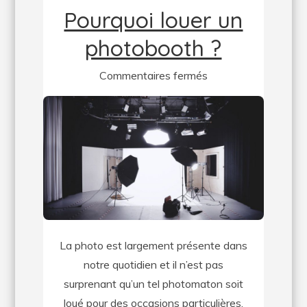
Pourquoi louer un
photobooth ?
sur
Commentaires fermés
Pourquoi
louer
un
photobooth
?
La photo est largement présente dans
notre quotidien et il n’est pas
surprenant qu’un tel photomaton soit
loué pour des occasions particulières.