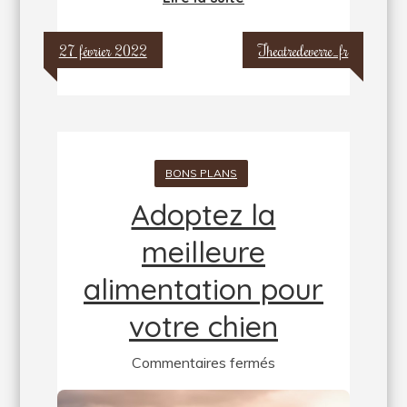
27 février 2022
Theatredeverre_fr
BONS PLANS
Adoptez la
meilleure
alimentation pour
votre chien
sur
Commentaires fermés
Adoptez