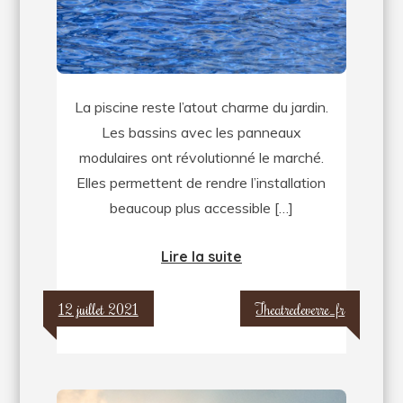
des
panneaux
est
très
La piscine reste l’atout charme du jardin.
robuste
Les bassins avec les panneaux
modulaires ont révolutionné le marché.
Elles permettent de rendre l’installation
beaucoup plus accessible […]
Lire la suite
12 juillet 2021
Theatredeverre_fr