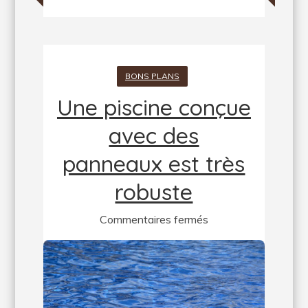
BONS PLANS
Une piscine conçue
avec des
panneaux est très
robuste
sur
Commentaires fermés
Une
piscine
conçue
avec