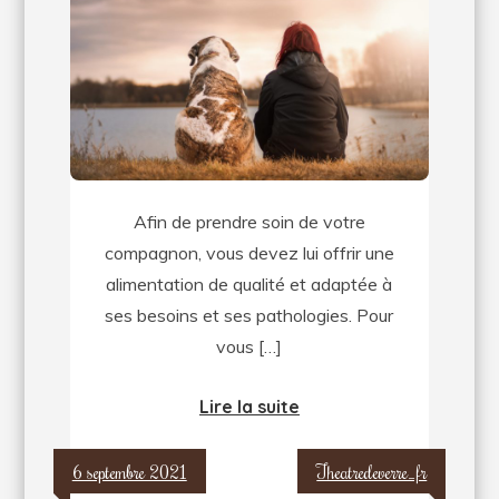
la
meilleure
alimentation
pour
votre
chien
Afin de prendre soin de votre
compagnon, vous devez lui offrir une
alimentation de qualité et adaptée à
ses besoins et ses pathologies. Pour
vous […]
Lire la suite
6 septembre 2021
Theatredeverre_fr