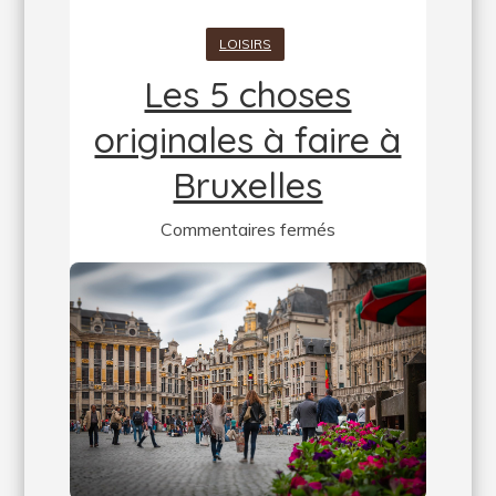
LOISIRS
Les 5 choses
originales à faire à
Bruxelles
sur
Commentaires fermés
Les
5
choses
originales
à
faire
à
Bruxelles