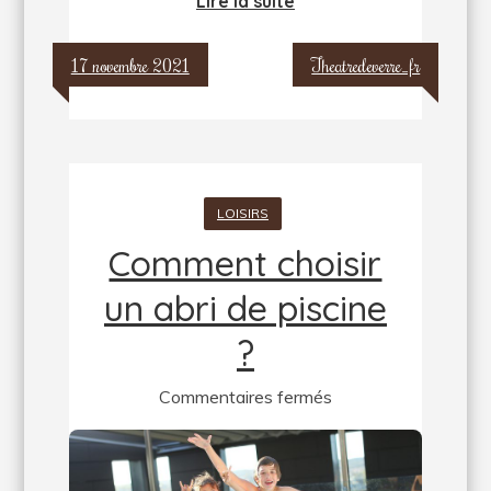
Lire la suite
17 novembre 2021
Theatredeverre_fr
LOISIRS
Comment choisir
un abri de piscine
?
sur
Commentaires fermés
Comment
choisir
un