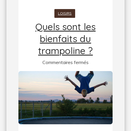
LOISIRS
Quels sont les
bienfaits du
trampoline ?
sur
Commentaires fermés
Quels
sont
les
bienfaits
du
trampoline
?