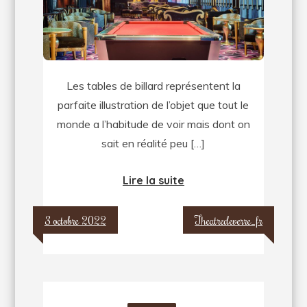
tables
de
billard
Les tables de billard représentent la
parfaite illustration de l’objet que tout le
monde a l’habitude de voir mais dont on
sait en réalité peu […]
Lire la suite
3 octobre 2022
Theatredeverre_fr