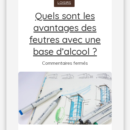
LOISIRS
Quels sont les
avantages des
feutres avec une
base d’alcool ?
sur
Commentaires fermés
Quels
sont
les
avantages
des
feutres
avec
une