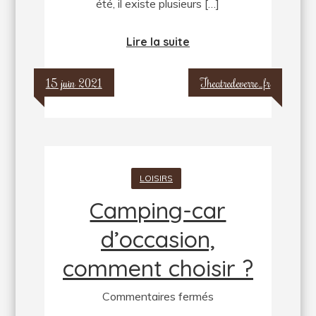
été, il existe plusieurs […]
Lire la suite
15 juin 2021
Theatredeverre_fr
LOISIRS
Camping-car
d’occasion,
comment choisir ?
sur
Commentaires fermés
Camping-