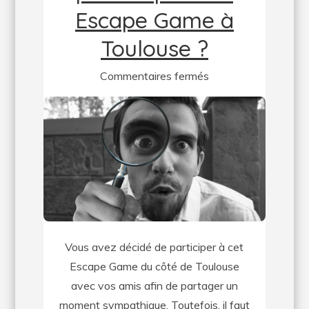
Escape Game à
Toulouse ?
sur
Commentaires fermés
Quel
budget
prévoir
pour
un
Escape
Game
à
Vous avez décidé de participer à cet
Toulouse
Escape Game du côté de Toulouse
?
avec vos amis afin de partager un
moment sympathique. Toutefois, il faut