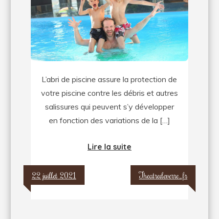
abri
de
piscine
?
L’abri de piscine assure la protection de
votre piscine contre les débris et autres
salissures qui peuvent s’y développer
en fonction des variations de la […]
Lire la suite
22 juillet 2021
Theatredeverre_fr