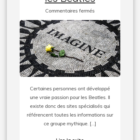
sur
Commentaires fermés
Tout
ce
que
vous
devez
savoir
sur
les
Certaines personnes ont développé
Beatles
une vraie passion pour les Beatles. Il
existe donc des sites spécialisés qui
référencent toutes les informations sur
ce groupe mythique. […]