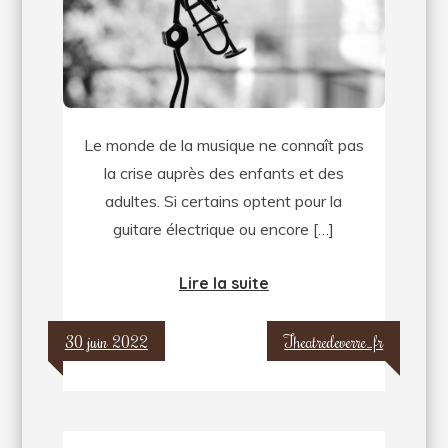
optiez
pour
un
stage
de
Le monde de la musique ne connaît pas
trompette
la crise auprès des enfants et des
?
adultes. Si certains optent pour la
guitare électrique ou encore […]
Lire la suite
30 juin 2022
Theatredeverre_fr