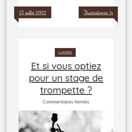
15 juillet 2022
Theatredeverre_fr
LOISIRS
Et si vous optiez
pour un stage de
trompette ?
sur
Commentaires fermés
Et
si
vous