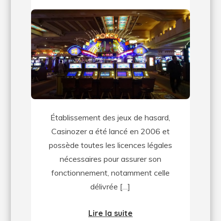
Quels
sont
les
jeux
disponibles
sur
le
casino
Établissement des jeux de hasard,
Casinozer
Casinozer a été lancé en 2006 et
?
possède toutes les licences légales
nécessaires pour assurer son
fonctionnement, notamment celle
délivrée […]
Lire la suite