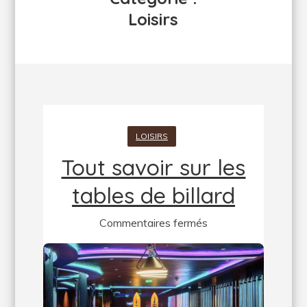
Loisirs
LOISIRS
Tout savoir sur les
tables de billard
sur
Commentaires fermés
Tout
savoir
sur
les