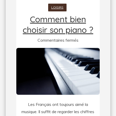
LOISIRS
Comment bien
choisir son piano ?
sur
Commentaires fermés
Comment
bien
choisir
son
piano
?
Les Français ont toujours aimé la
musique. Il suffit de regarder les chiffres