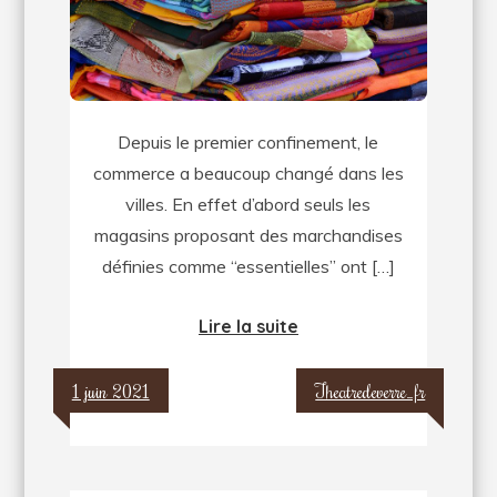
sont
ouverts
!
Depuis le premier confinement, le
commerce a beaucoup changé dans les
villes. En effet d’abord seuls les
magasins proposant des marchandises
définies comme “essentielles” ont […]
Lire la suite
1 juin 2021
Theatredeverre_fr