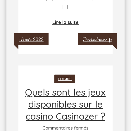
[…]
Lire la suite
18 août 2022
Theatredeverre_fr
LOISIRS
Quels sont les jeux
disponibles sur le
casino Casinozer ?
sur
Commentaires fermés