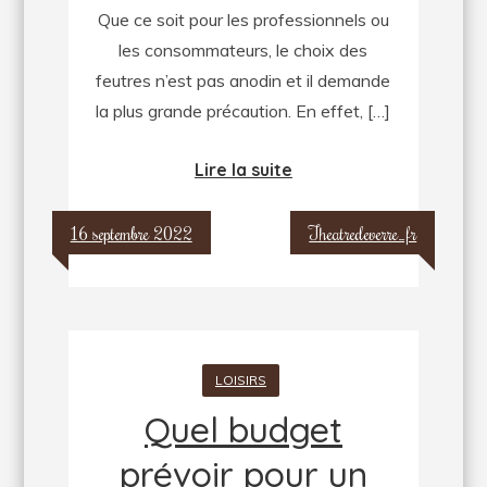
Que ce soit pour les professionnels ou
base
les consommateurs, le choix des
d’alcool
feutres n’est pas anodin et il demande
?
la plus grande précaution. En effet, […]
Lire la suite
16 septembre 2022
Theatredeverre_fr
LOISIRS
Quel budget
prévoir pour un