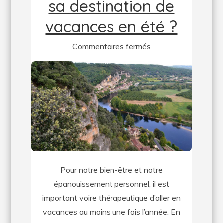
sa destination de
vacances en été ?
sur
Commentaires fermés
Comment
choisir
sa
destination
de
vacances
en
été
Pour notre bien-être et notre
?
épanouissement personnel, il est
important voire thérapeutique d’aller en
vacances au moins une fois l’année. En