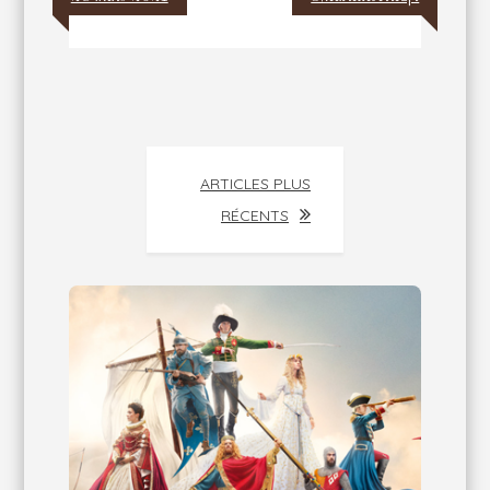
Navigation
ARTICLES PLUS
des
RÉCENTS
articles