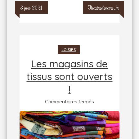
3 juin 2021
Theatredeverre_fr
LOISIRS
Les magasins de
tissus sont ouverts
!
sur
Commentaires fermés
Les
magasins
de
tissus