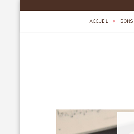
Skip
to
content
ACCUEIL
BONS
Theatredev