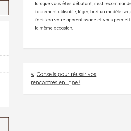
lorsque vous êtes débutant, il est recommandé
facilement utilisable, léger, bref un modèle si
facilitera votre apprentissage et vous permet
la même occasion.
Navigation
Conseils pour réussir vos
de
rencontres en ligne !
l’article