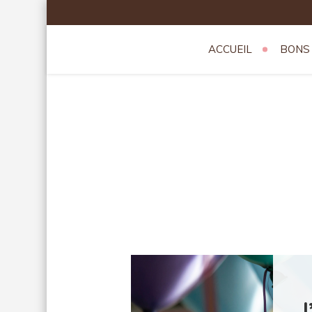
Skip
to
content
ACCUEIL
BONS
Theatredev