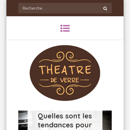
Skip
Recherche
to
pour:
content
Theatredeverre
Quelles sont les
tendances pour