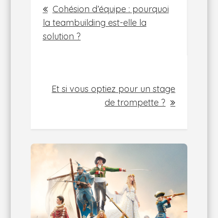
Cohésion d’équipe : pourquoi
de
la teambuilding est-elle la
solution ?
l’article
Et si vous optiez pour un stage
de trompette ?