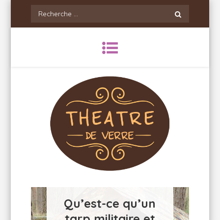
Skip
Recherche
to
pour:
content
Theatredeverre
Qu’est-ce qu’un
tarp militaire et