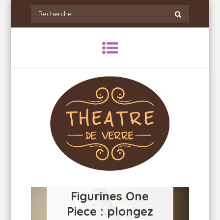
Skip
Recherche
to
pour:
content
Theatredeverre
Figurines One
Piece : plongez