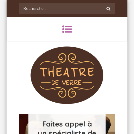
Skip
Recherche
to
pour:
content
Theatredeverre
Faites appel à
un spécialiste de